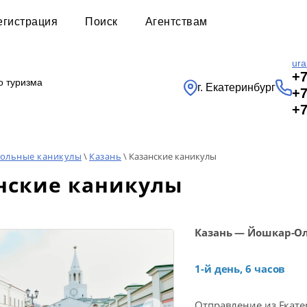
егистрация
Поиск
Агентствам
ura
+7
о туризма
г. Екатеринбург
+7
+7
ольные каникулы
\
Казань
\ Казанские каникулы
нские каникулы
Казань — Йошкар-О
1-й день, 6 часов
Отправление из Екате