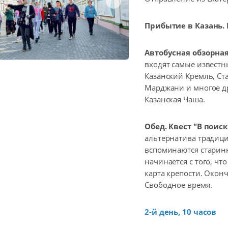
Прибытие в Казань. 
Автобусная обзорная
входят самые известн
Казанский Кремль, Ст
Марджани и многое др
Казанская Чаша.
Обед. Квест "В поис
альтернатива традиц
вспоминаются старинн
начинается с того, чт
карта крепости. Окон
Свободное время.
2-й день, 10 часов