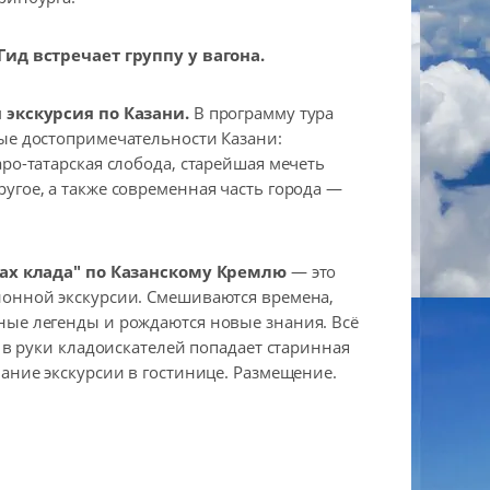
Гид встречает группу у вагона.
 экскурсия по Казани.
В программу тура
ые достопримечательности Казани:
аро-татарская слобода, старейшая мечеть
угое, а также современная часть города —
ках клада" по Казанскому Кремлю
— это
ионной экскурсии. Смешиваются времена,
ые легенды и рождаются новые знания. Всё
о в руки кладоискателей попадает старинная
чание экскурсии в гостинице. Размещение.