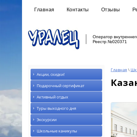
Главная
Контакты
Отзывы
Р
Оператор внутреннег
Реестр.№020371
Главная
\
Шк
Акции, скидки!
Каза
Подарочный сертификат
Активный отдых
Туры выходного дня
Экскурсии
Школьные каникулы