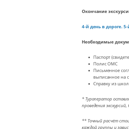
Окончание экскурсии
4-й день в дороге. 
Необходимые докум
Паспорт (свидет
Полис ОМС
Письменное согл
выписанное на с
Справку из шко
* Туроператор оставля
проведения экскурсий,
** Точный расчёт сто
каждой группы и завис