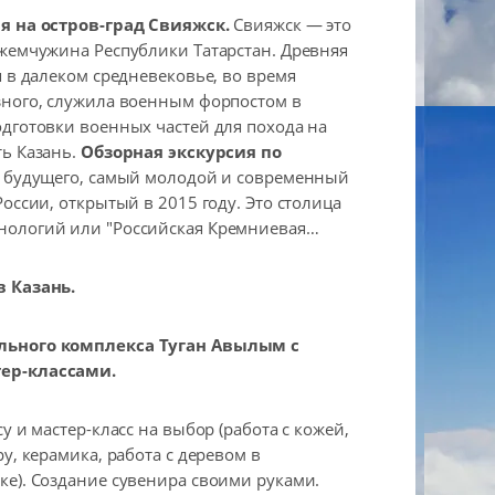
я на остров-град Свияжск.
Свияжск — это
жемчужина Республики Татарстан. Древняя
я в далеком средневековье, во время
зного, служила военным форпостом в
дготовки военных частей для похода на
ь Казань.
Обзорная экскурсия по
д будущего, самый молодой и современный
оссии, открытый в 2015 году. Это столица
ологий или "Российская Кремниевая
 Казань.
ьного комплекса Туган Авылым с
ер-классами.
у и мастер-класс на выбор (работа с кожей,
у, керамика, работа с деревом в
е). Создание сувенира своими руками.