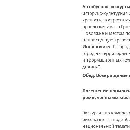
Автобусная экскурси
историко-культурная 
крепость, построенна
правления Ивана Гро
Поволжье и местом по
неприступную крепост
Иннополису.
IT-горо
город на территории Р
информационных техн
долина".
Обед. Возвращение в
Посещение национал
ремесленными маст
Экскурсия по комплекс
рисование на воде эбр
национальной тематик