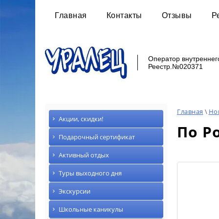
Главная
Контакты
Отзывы
Р
Оператор внутреннег
Реестр.№020371
Главная
\
Но
Акции, скидки!
По Р
Подарочный сертификат
Активный отдых
Туры выходного дня
Экскурсии
Школьные каникулы