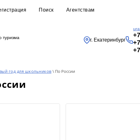
егистрация
Поиск
Агентствам
ura
+7
о туризма
г. Екатеринбург
+7
+7
вый год для школьников
\ По России
оссии